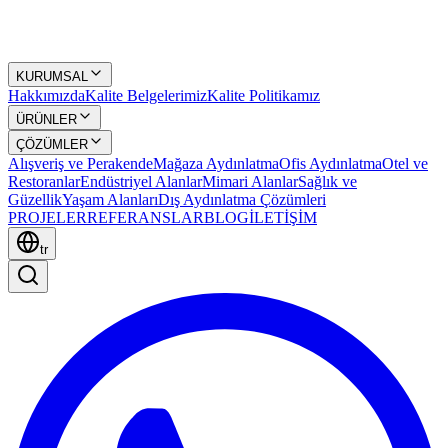
KURUMSAL
Hakkımızda
Kalite Belgelerimiz
Kalite Politikamız
ÜRÜNLER
ÇÖZÜMLER
Alışveriş ve Perakende
Mağaza Aydınlatma
Ofis Aydınlatma
Otel ve
Restoranlar
Endüstriyel Alanlar
Mimari Alanlar
Sağlık ve
Güzellik
Yaşam Alanları
Dış Aydınlatma Çözümleri
PROJELER
REFERANSLAR
BLOG
İLETİŞİM
tr