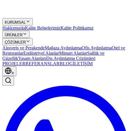
KURUMSAL
Hakkımızda
Kalite Belgelerimiz
Kalite Politikamız
ÜRÜNLER
ÇÖZÜMLER
Alışveriş ve Perakende
Mağaza Aydınlatma
Ofis Aydınlatma
Otel ve
Restoranlar
Endüstriyel Alanlar
Mimari Alanlar
Sağlık ve
Güzellik
Yaşam Alanları
Dış Aydınlatma Çözümleri
PROJELER
REFERANSLAR
BLOG
İLETİŞİM
tr