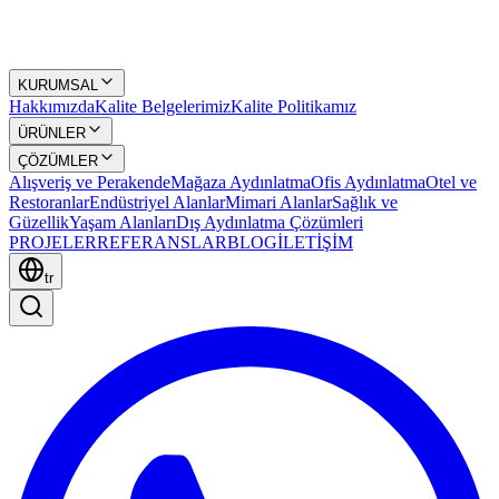
KURUMSAL
Hakkımızda
Kalite Belgelerimiz
Kalite Politikamız
ÜRÜNLER
ÇÖZÜMLER
Alışveriş ve Perakende
Mağaza Aydınlatma
Ofis Aydınlatma
Otel ve
Restoranlar
Endüstriyel Alanlar
Mimari Alanlar
Sağlık ve
Güzellik
Yaşam Alanları
Dış Aydınlatma Çözümleri
PROJELER
REFERANSLAR
BLOG
İLETİŞİM
tr