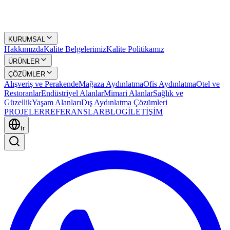
KURUMSAL
Hakkımızda
Kalite Belgelerimiz
Kalite Politikamız
ÜRÜNLER
ÇÖZÜMLER
Alışveriş ve Perakende
Mağaza Aydınlatma
Ofis Aydınlatma
Otel ve
Restoranlar
Endüstriyel Alanlar
Mimari Alanlar
Sağlık ve
Güzellik
Yaşam Alanları
Dış Aydınlatma Çözümleri
PROJELER
REFERANSLAR
BLOG
İLETİŞİM
tr