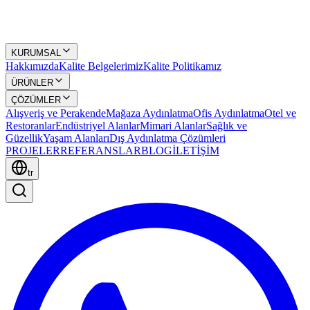
KURUMSAL
Hakkımızda
Kalite Belgelerimiz
Kalite Politikamız
ÜRÜNLER
ÇÖZÜMLER
Alışveriş ve Perakende
Mağaza Aydınlatma
Ofis Aydınlatma
Otel ve
Restoranlar
Endüstriyel Alanlar
Mimari Alanlar
Sağlık ve
Güzellik
Yaşam Alanları
Dış Aydınlatma Çözümleri
PROJELER
REFERANSLAR
BLOG
İLETİŞİM
tr