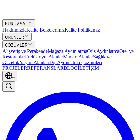
KURUMSAL
Hakkımızda
Kalite Belgelerimiz
Kalite Politikamız
ÜRÜNLER
ÇÖZÜMLER
Alışveriş ve Perakende
Mağaza Aydınlatma
Ofis Aydınlatma
Otel ve
Restoranlar
Endüstriyel Alanlar
Mimari Alanlar
Sağlık ve
Güzellik
Yaşam Alanları
Dış Aydınlatma Çözümleri
PROJELER
REFERANSLAR
BLOG
İLETİŞİM
tr