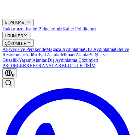
KURUMSAL
Hakkımızda
Kalite Belgelerimiz
Kalite Politikamız
ÜRÜNLER
ÇÖZÜMLER
Alışveriş ve Perakende
Mağaza Aydınlatma
Ofis Aydınlatma
Otel ve
Restoranlar
Endüstriyel Alanlar
Mimari Alanlar
Sağlık ve
Güzellik
Yaşam Alanları
Dış Aydınlatma Çözümleri
PROJELER
REFERANSLAR
BLOG
İLETİŞİM
tr