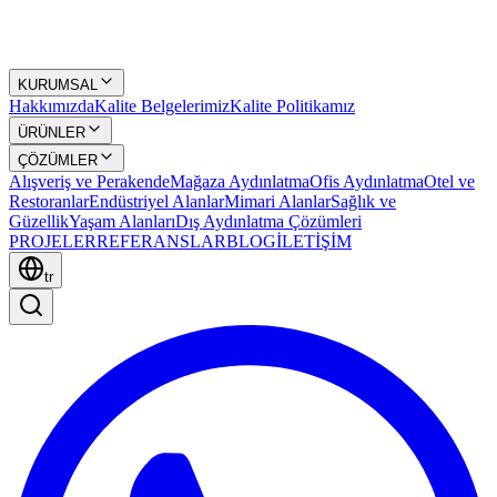
KURUMSAL
Hakkımızda
Kalite Belgelerimiz
Kalite Politikamız
ÜRÜNLER
ÇÖZÜMLER
Alışveriş ve Perakende
Mağaza Aydınlatma
Ofis Aydınlatma
Otel ve
Restoranlar
Endüstriyel Alanlar
Mimari Alanlar
Sağlık ve
Güzellik
Yaşam Alanları
Dış Aydınlatma Çözümleri
PROJELER
REFERANSLAR
BLOG
İLETİŞİM
tr