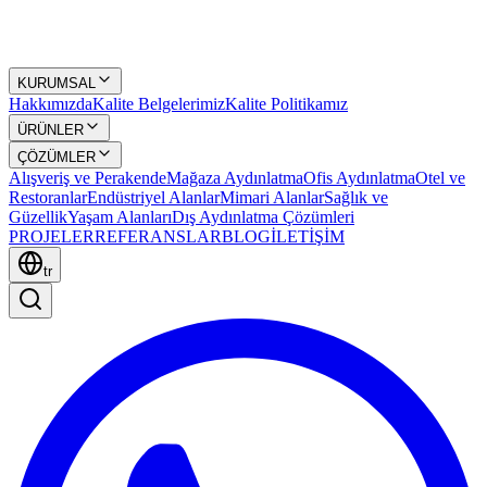
KURUMSAL
Hakkımızda
Kalite Belgelerimiz
Kalite Politikamız
ÜRÜNLER
ÇÖZÜMLER
Alışveriş ve Perakende
Mağaza Aydınlatma
Ofis Aydınlatma
Otel ve
Restoranlar
Endüstriyel Alanlar
Mimari Alanlar
Sağlık ve
Güzellik
Yaşam Alanları
Dış Aydınlatma Çözümleri
PROJELER
REFERANSLAR
BLOG
İLETİŞİM
tr