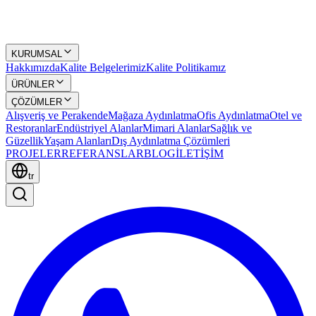
KURUMSAL
Hakkımızda
Kalite Belgelerimiz
Kalite Politikamız
ÜRÜNLER
ÇÖZÜMLER
Alışveriş ve Perakende
Mağaza Aydınlatma
Ofis Aydınlatma
Otel ve
Restoranlar
Endüstriyel Alanlar
Mimari Alanlar
Sağlık ve
Güzellik
Yaşam Alanları
Dış Aydınlatma Çözümleri
PROJELER
REFERANSLAR
BLOG
İLETİŞİM
tr