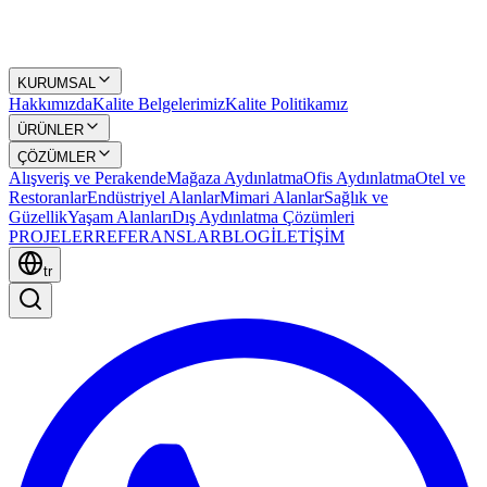
KURUMSAL
Hakkımızda
Kalite Belgelerimiz
Kalite Politikamız
ÜRÜNLER
ÇÖZÜMLER
Alışveriş ve Perakende
Mağaza Aydınlatma
Ofis Aydınlatma
Otel ve
Restoranlar
Endüstriyel Alanlar
Mimari Alanlar
Sağlık ve
Güzellik
Yaşam Alanları
Dış Aydınlatma Çözümleri
PROJELER
REFERANSLAR
BLOG
İLETİŞİM
tr