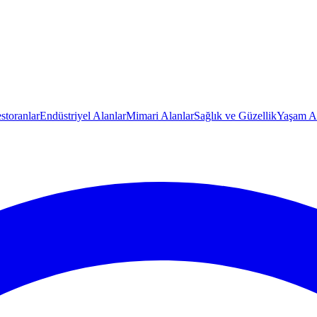
storanlar
Endüstriyel Alanlar
Mimari Alanlar
Sağlık ve Güzellik
Yaşam Al