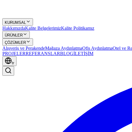
KURUMSAL
Hakkımızda
Kalite Belgelerimiz
Kalite Politikamız
ÜRÜNLER
ÇÖZÜMLER
Alışveriş ve Perakende
Mağaza Aydınlatma
Ofis Aydınlatma
Otel ve Re
PROJELER
REFERANSLAR
BLOG
İLETİŞİM
tr