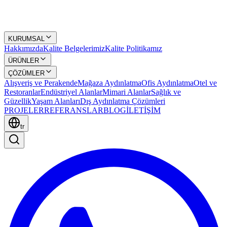
KURUMSAL
Hakkımızda
Kalite Belgelerimiz
Kalite Politikamız
ÜRÜNLER
ÇÖZÜMLER
Alışveriş ve Perakende
Mağaza Aydınlatma
Ofis Aydınlatma
Otel ve
Restoranlar
Endüstriyel Alanlar
Mimari Alanlar
Sağlık ve
Güzellik
Yaşam Alanları
Dış Aydınlatma Çözümleri
PROJELER
REFERANSLAR
BLOG
İLETİŞİM
tr