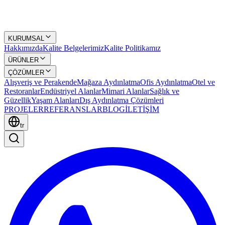
KURUMSAL
Hakkımızda
Kalite Belgelerimiz
Kalite Politikamız
ÜRÜNLER
ÇÖZÜMLER
Alışveriş ve Perakende
Mağaza Aydınlatma
Ofis Aydınlatma
Otel ve
Restoranlar
Endüstriyel Alanlar
Mimari Alanlar
Sağlık ve
Güzellik
Yaşam Alanları
Dış Aydınlatma Çözümleri
PROJELER
REFERANSLAR
BLOG
İLETİŞİM
tr