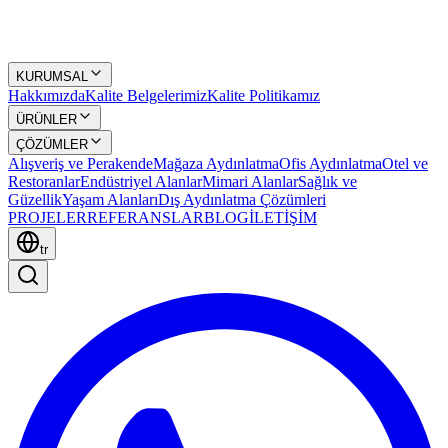
KURUMSAL
Hakkımızda
Kalite Belgelerimiz
Kalite Politikamız
ÜRÜNLER
ÇÖZÜMLER
Alışveriş ve Perakende
Mağaza Aydınlatma
Ofis Aydınlatma
Otel ve
Restoranlar
Endüstriyel Alanlar
Mimari Alanlar
Sağlık ve
Güzellik
Yaşam Alanları
Dış Aydınlatma Çözümleri
PROJELER
REFERANSLAR
BLOG
İLETİŞİM
tr