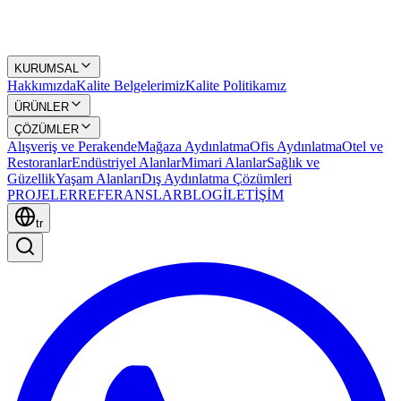
KURUMSAL
Hakkımızda
Kalite Belgelerimiz
Kalite Politikamız
ÜRÜNLER
ÇÖZÜMLER
Alışveriş ve Perakende
Mağaza Aydınlatma
Ofis Aydınlatma
Otel ve
Restoranlar
Endüstriyel Alanlar
Mimari Alanlar
Sağlık ve
Güzellik
Yaşam Alanları
Dış Aydınlatma Çözümleri
PROJELER
REFERANSLAR
BLOG
İLETİŞİM
tr