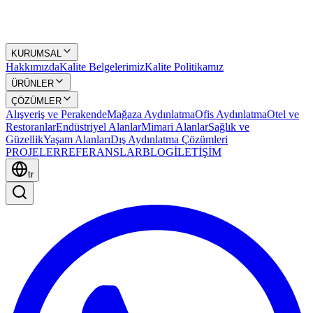
KURUMSAL
Hakkımızda
Kalite Belgelerimiz
Kalite Politikamız
ÜRÜNLER
ÇÖZÜMLER
Alışveriş ve Perakende
Mağaza Aydınlatma
Ofis Aydınlatma
Otel ve
Restoranlar
Endüstriyel Alanlar
Mimari Alanlar
Sağlık ve
Güzellik
Yaşam Alanları
Dış Aydınlatma Çözümleri
PROJELER
REFERANSLAR
BLOG
İLETİŞİM
tr