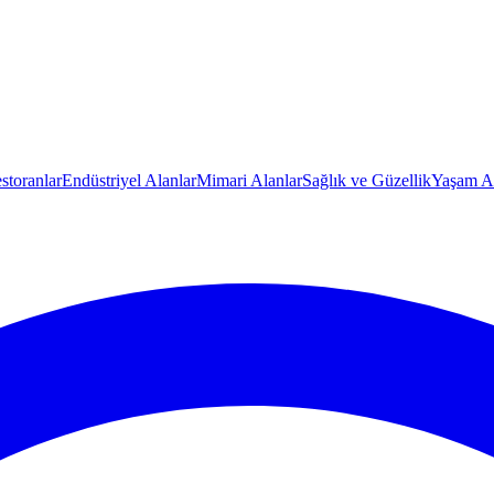
storanlar
Endüstriyel Alanlar
Mimari Alanlar
Sağlık ve Güzellik
Yaşam Al