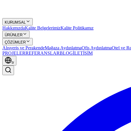
KURUMSAL
Hakkımızda
Kalite Belgelerimiz
Kalite Politikamız
ÜRÜNLER
ÇÖZÜMLER
Alışveriş ve Perakende
Mağaza Aydınlatma
Ofis Aydınlatma
Otel ve Re
PROJELER
REFERANSLAR
BLOG
İLETİŞİM
tr