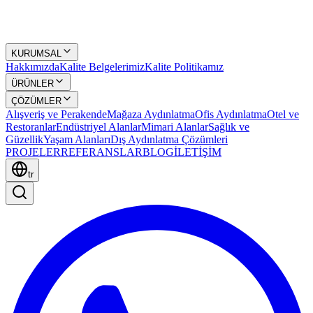
KURUMSAL
Hakkımızda
Kalite Belgelerimiz
Kalite Politikamız
ÜRÜNLER
ÇÖZÜMLER
Alışveriş ve Perakende
Mağaza Aydınlatma
Ofis Aydınlatma
Otel ve
Restoranlar
Endüstriyel Alanlar
Mimari Alanlar
Sağlık ve
Güzellik
Yaşam Alanları
Dış Aydınlatma Çözümleri
PROJELER
REFERANSLAR
BLOG
İLETİŞİM
tr