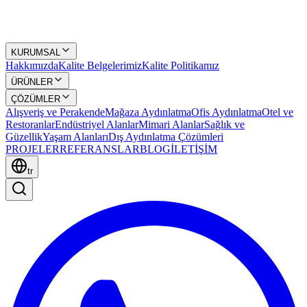
KURUMSAL
Hakkımızda
Kalite Belgelerimiz
Kalite Politikamız
ÜRÜNLER
ÇÖZÜMLER
Alışveriş ve Perakende
Mağaza Aydınlatma
Ofis Aydınlatma
Otel ve
Restoranlar
Endüstriyel Alanlar
Mimari Alanlar
Sağlık ve
Güzellik
Yaşam Alanları
Dış Aydınlatma Çözümleri
PROJELER
REFERANSLAR
BLOG
İLETİŞİM
tr