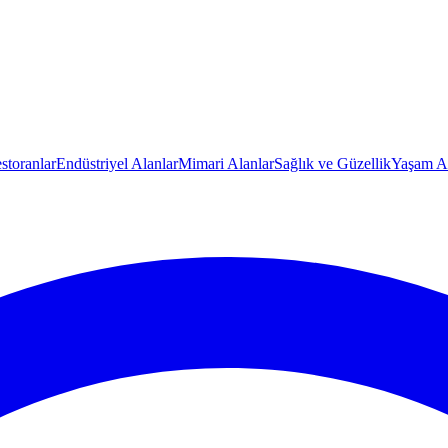
storanlar
Endüstriyel Alanlar
Mimari Alanlar
Sağlık ve Güzellik
Yaşam Al