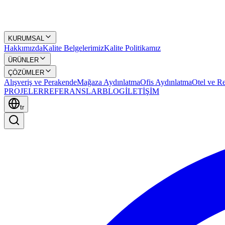
KURUMSAL
Hakkımızda
Kalite Belgelerimiz
Kalite Politikamız
ÜRÜNLER
ÇÖZÜMLER
Alışveriş ve Perakende
Mağaza Aydınlatma
Ofis Aydınlatma
Otel ve Re
PROJELER
REFERANSLAR
BLOG
İLETİŞİM
tr