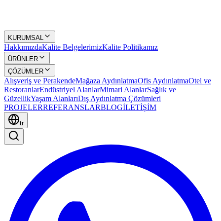
KURUMSAL
Hakkımızda
Kalite Belgelerimiz
Kalite Politikamız
ÜRÜNLER
ÇÖZÜMLER
Alışveriş ve Perakende
Mağaza Aydınlatma
Ofis Aydınlatma
Otel ve
Restoranlar
Endüstriyel Alanlar
Mimari Alanlar
Sağlık ve
Güzellik
Yaşam Alanları
Dış Aydınlatma Çözümleri
PROJELER
REFERANSLAR
BLOG
İLETİŞİM
tr