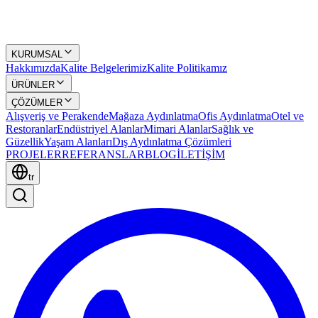
KURUMSAL
Hakkımızda
Kalite Belgelerimiz
Kalite Politikamız
ÜRÜNLER
ÇÖZÜMLER
Alışveriş ve Perakende
Mağaza Aydınlatma
Ofis Aydınlatma
Otel ve
Restoranlar
Endüstriyel Alanlar
Mimari Alanlar
Sağlık ve
Güzellik
Yaşam Alanları
Dış Aydınlatma Çözümleri
PROJELER
REFERANSLAR
BLOG
İLETİŞİM
tr