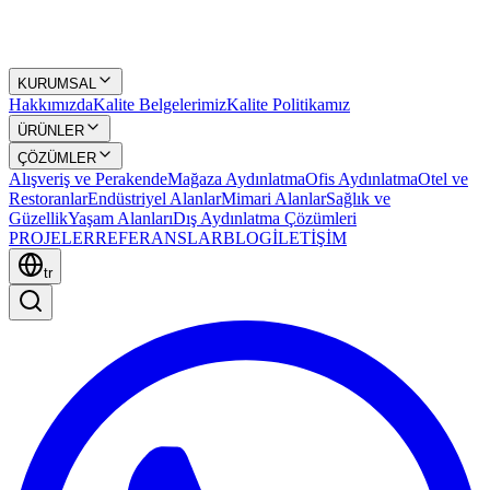
KURUMSAL
Hakkımızda
Kalite Belgelerimiz
Kalite Politikamız
ÜRÜNLER
ÇÖZÜMLER
Alışveriş ve Perakende
Mağaza Aydınlatma
Ofis Aydınlatma
Otel ve
Restoranlar
Endüstriyel Alanlar
Mimari Alanlar
Sağlık ve
Güzellik
Yaşam Alanları
Dış Aydınlatma Çözümleri
PROJELER
REFERANSLAR
BLOG
İLETİŞİM
tr