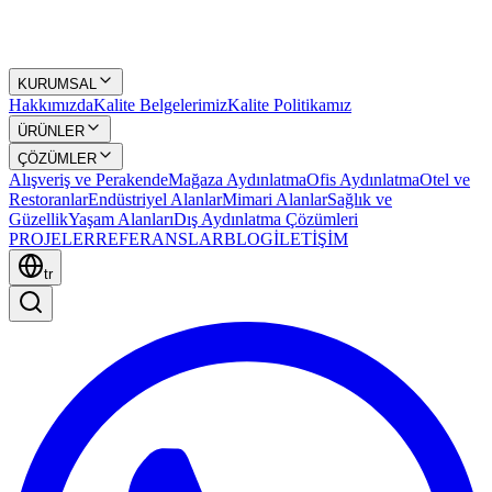
KURUMSAL
Hakkımızda
Kalite Belgelerimiz
Kalite Politikamız
ÜRÜNLER
ÇÖZÜMLER
Alışveriş ve Perakende
Mağaza Aydınlatma
Ofis Aydınlatma
Otel ve
Restoranlar
Endüstriyel Alanlar
Mimari Alanlar
Sağlık ve
Güzellik
Yaşam Alanları
Dış Aydınlatma Çözümleri
PROJELER
REFERANSLAR
BLOG
İLETİŞİM
tr