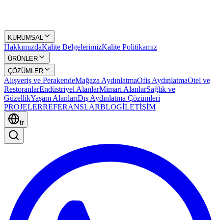
KURUMSAL
Hakkımızda
Kalite Belgelerimiz
Kalite Politikamız
ÜRÜNLER
ÇÖZÜMLER
Alışveriş ve Perakende
Mağaza Aydınlatma
Ofis Aydınlatma
Otel ve
Restoranlar
Endüstriyel Alanlar
Mimari Alanlar
Sağlık ve
Güzellik
Yaşam Alanları
Dış Aydınlatma Çözümleri
PROJELER
REFERANSLAR
BLOG
İLETİŞİM
tr