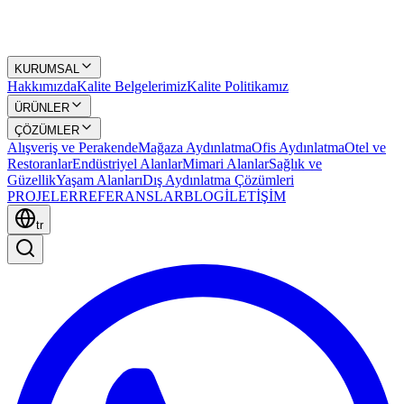
KURUMSAL
Hakkımızda
Kalite Belgelerimiz
Kalite Politikamız
ÜRÜNLER
ÇÖZÜMLER
Alışveriş ve Perakende
Mağaza Aydınlatma
Ofis Aydınlatma
Otel ve
Restoranlar
Endüstriyel Alanlar
Mimari Alanlar
Sağlık ve
Güzellik
Yaşam Alanları
Dış Aydınlatma Çözümleri
PROJELER
REFERANSLAR
BLOG
İLETİŞİM
tr