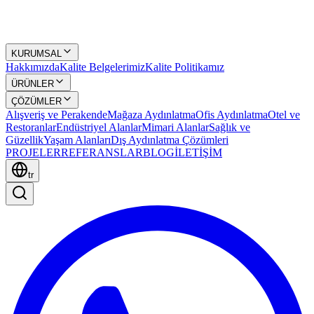
KURUMSAL
Hakkımızda
Kalite Belgelerimiz
Kalite Politikamız
ÜRÜNLER
ÇÖZÜMLER
Alışveriş ve Perakende
Mağaza Aydınlatma
Ofis Aydınlatma
Otel ve
Restoranlar
Endüstriyel Alanlar
Mimari Alanlar
Sağlık ve
Güzellik
Yaşam Alanları
Dış Aydınlatma Çözümleri
PROJELER
REFERANSLAR
BLOG
İLETİŞİM
tr