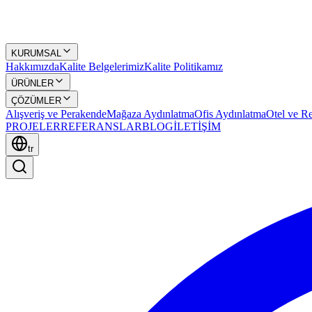
KURUMSAL
Hakkımızda
Kalite Belgelerimiz
Kalite Politikamız
ÜRÜNLER
ÇÖZÜMLER
Alışveriş ve Perakende
Mağaza Aydınlatma
Ofis Aydınlatma
Otel ve Re
PROJELER
REFERANSLAR
BLOG
İLETİŞİM
tr