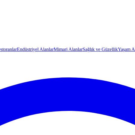
storanlar
Endüstriyel Alanlar
Mimari Alanlar
Sağlık ve Güzellik
Yaşam Al