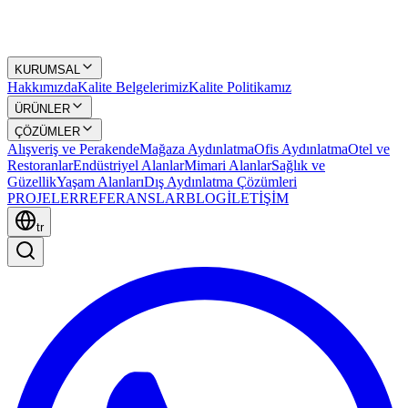
KURUMSAL
Hakkımızda
Kalite Belgelerimiz
Kalite Politikamız
ÜRÜNLER
ÇÖZÜMLER
Alışveriş ve Perakende
Mağaza Aydınlatma
Ofis Aydınlatma
Otel ve
Restoranlar
Endüstriyel Alanlar
Mimari Alanlar
Sağlık ve
Güzellik
Yaşam Alanları
Dış Aydınlatma Çözümleri
PROJELER
REFERANSLAR
BLOG
İLETİŞİM
tr