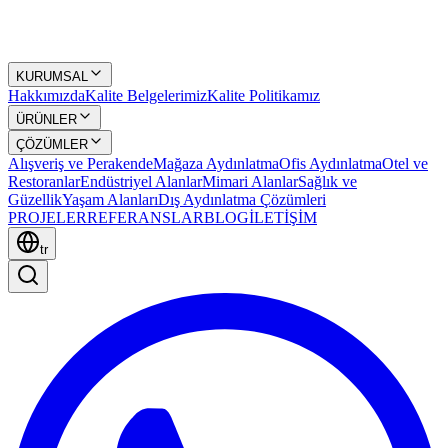
KURUMSAL
Hakkımızda
Kalite Belgelerimiz
Kalite Politikamız
ÜRÜNLER
ÇÖZÜMLER
Alışveriş ve Perakende
Mağaza Aydınlatma
Ofis Aydınlatma
Otel ve
Restoranlar
Endüstriyel Alanlar
Mimari Alanlar
Sağlık ve
Güzellik
Yaşam Alanları
Dış Aydınlatma Çözümleri
PROJELER
REFERANSLAR
BLOG
İLETİŞİM
tr