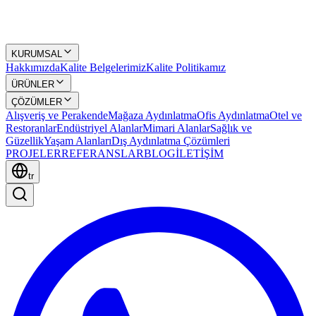
KURUMSAL
Hakkımızda
Kalite Belgelerimiz
Kalite Politikamız
ÜRÜNLER
ÇÖZÜMLER
Alışveriş ve Perakende
Mağaza Aydınlatma
Ofis Aydınlatma
Otel ve
Restoranlar
Endüstriyel Alanlar
Mimari Alanlar
Sağlık ve
Güzellik
Yaşam Alanları
Dış Aydınlatma Çözümleri
PROJELER
REFERANSLAR
BLOG
İLETİŞİM
tr