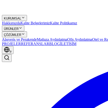
KURUMSAL
Hakkımızda
Kalite Belgelerimiz
Kalite Politikamız
ÜRÜNLER
ÇÖZÜMLER
Alışveriş ve Perakende
Mağaza Aydınlatma
Ofis Aydınlatma
Otel ve Re
PROJELER
REFERANSLAR
BLOG
İLETİŞİM
tr