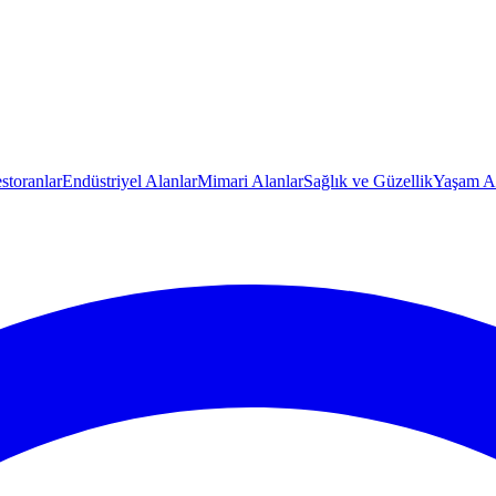
storanlar
Endüstriyel Alanlar
Mimari Alanlar
Sağlık ve Güzellik
Yaşam Al