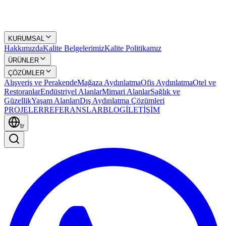
KURUMSAL
Hakkımızda
Kalite Belgelerimiz
Kalite Politikamız
ÜRÜNLER
ÇÖZÜMLER
Alışveriş ve Perakende
Mağaza Aydınlatma
Ofis Aydınlatma
Otel ve
Restoranlar
Endüstriyel Alanlar
Mimari Alanlar
Sağlık ve
Güzellik
Yaşam Alanları
Dış Aydınlatma Çözümleri
PROJELER
REFERANSLAR
BLOG
İLETİŞİM
tr