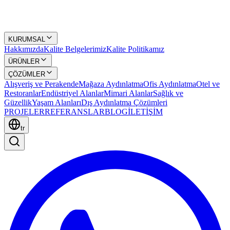
KURUMSAL
Hakkımızda
Kalite Belgelerimiz
Kalite Politikamız
ÜRÜNLER
ÇÖZÜMLER
Alışveriş ve Perakende
Mağaza Aydınlatma
Ofis Aydınlatma
Otel ve
Restoranlar
Endüstriyel Alanlar
Mimari Alanlar
Sağlık ve
Güzellik
Yaşam Alanları
Dış Aydınlatma Çözümleri
PROJELER
REFERANSLAR
BLOG
İLETİŞİM
tr