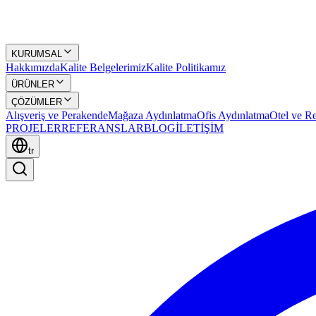
KURUMSAL
Hakkımızda
Kalite Belgelerimiz
Kalite Politikamız
ÜRÜNLER
ÇÖZÜMLER
Alışveriş ve Perakende
Mağaza Aydınlatma
Ofis Aydınlatma
Otel ve Re
PROJELER
REFERANSLAR
BLOG
İLETİŞİM
tr