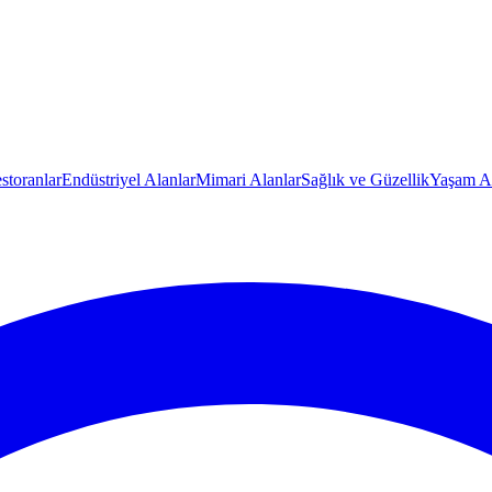
storanlar
Endüstriyel Alanlar
Mimari Alanlar
Sağlık ve Güzellik
Yaşam Al