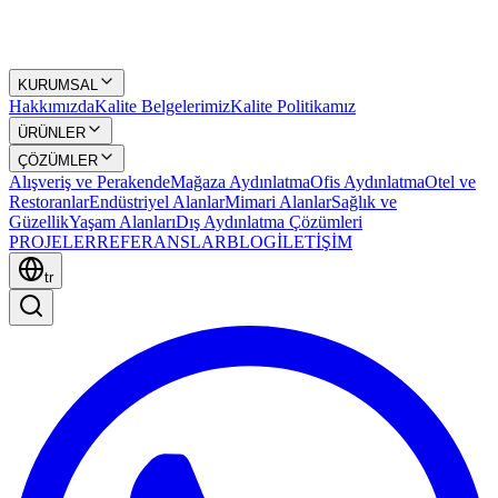
KURUMSAL
Hakkımızda
Kalite Belgelerimiz
Kalite Politikamız
ÜRÜNLER
ÇÖZÜMLER
Alışveriş ve Perakende
Mağaza Aydınlatma
Ofis Aydınlatma
Otel ve
Restoranlar
Endüstriyel Alanlar
Mimari Alanlar
Sağlık ve
Güzellik
Yaşam Alanları
Dış Aydınlatma Çözümleri
PROJELER
REFERANSLAR
BLOG
İLETİŞİM
tr