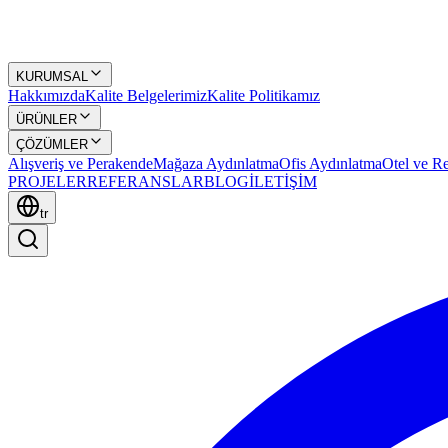
KURUMSAL
Hakkımızda
Kalite Belgelerimiz
Kalite Politikamız
ÜRÜNLER
ÇÖZÜMLER
Alışveriş ve Perakende
Mağaza Aydınlatma
Ofis Aydınlatma
Otel ve Re
PROJELER
REFERANSLAR
BLOG
İLETİŞİM
tr