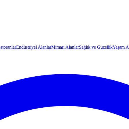
storanlar
Endüstriyel Alanlar
Mimari Alanlar
Sağlık ve Güzellik
Yaşam Al