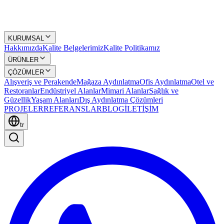
KURUMSAL
Hakkımızda
Kalite Belgelerimiz
Kalite Politikamız
ÜRÜNLER
ÇÖZÜMLER
Alışveriş ve Perakende
Mağaza Aydınlatma
Ofis Aydınlatma
Otel ve
Restoranlar
Endüstriyel Alanlar
Mimari Alanlar
Sağlık ve
Güzellik
Yaşam Alanları
Dış Aydınlatma Çözümleri
PROJELER
REFERANSLAR
BLOG
İLETİŞİM
tr