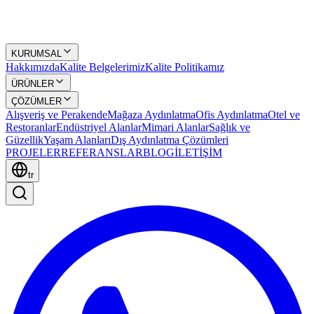
KURUMSAL
Hakkımızda
Kalite Belgelerimiz
Kalite Politikamız
ÜRÜNLER
ÇÖZÜMLER
Alışveriş ve Perakende
Mağaza Aydınlatma
Ofis Aydınlatma
Otel ve
Restoranlar
Endüstriyel Alanlar
Mimari Alanlar
Sağlık ve
Güzellik
Yaşam Alanları
Dış Aydınlatma Çözümleri
PROJELER
REFERANSLAR
BLOG
İLETİŞİM
tr