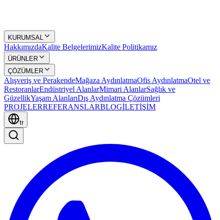
KURUMSAL
Hakkımızda
Kalite Belgelerimiz
Kalite Politikamız
ÜRÜNLER
ÇÖZÜMLER
Alışveriş ve Perakende
Mağaza Aydınlatma
Ofis Aydınlatma
Otel ve
Restoranlar
Endüstriyel Alanlar
Mimari Alanlar
Sağlık ve
Güzellik
Yaşam Alanları
Dış Aydınlatma Çözümleri
PROJELER
REFERANSLAR
BLOG
İLETİŞİM
tr