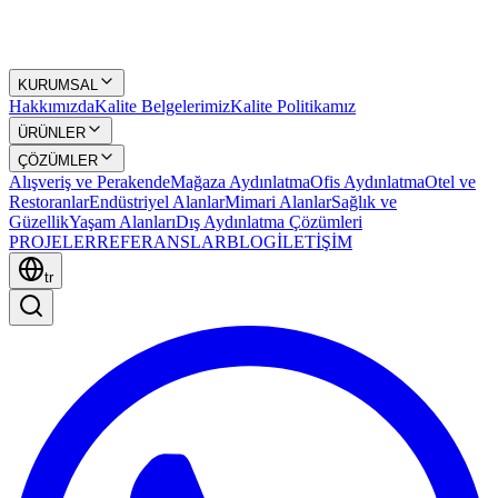
KURUMSAL
Hakkımızda
Kalite Belgelerimiz
Kalite Politikamız
ÜRÜNLER
ÇÖZÜMLER
Alışveriş ve Perakende
Mağaza Aydınlatma
Ofis Aydınlatma
Otel ve
Restoranlar
Endüstriyel Alanlar
Mimari Alanlar
Sağlık ve
Güzellik
Yaşam Alanları
Dış Aydınlatma Çözümleri
PROJELER
REFERANSLAR
BLOG
İLETİŞİM
tr