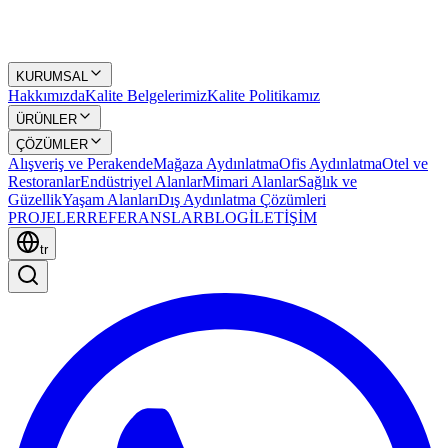
KURUMSAL
Hakkımızda
Kalite Belgelerimiz
Kalite Politikamız
ÜRÜNLER
ÇÖZÜMLER
Alışveriş ve Perakende
Mağaza Aydınlatma
Ofis Aydınlatma
Otel ve
Restoranlar
Endüstriyel Alanlar
Mimari Alanlar
Sağlık ve
Güzellik
Yaşam Alanları
Dış Aydınlatma Çözümleri
PROJELER
REFERANSLAR
BLOG
İLETİŞİM
tr