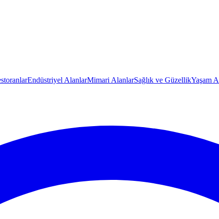
storanlar
Endüstriyel Alanlar
Mimari Alanlar
Sağlık ve Güzellik
Yaşam Al