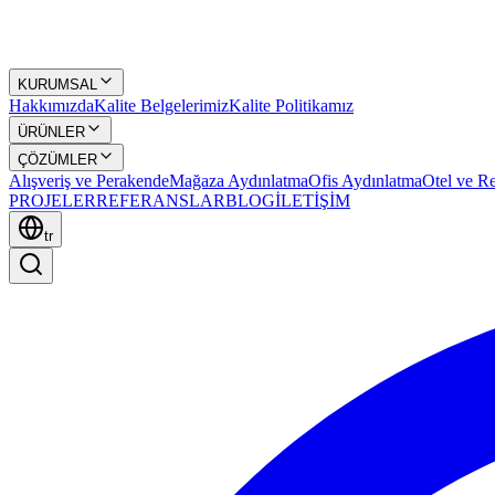
KURUMSAL
Hakkımızda
Kalite Belgelerimiz
Kalite Politikamız
ÜRÜNLER
ÇÖZÜMLER
Alışveriş ve Perakende
Mağaza Aydınlatma
Ofis Aydınlatma
Otel ve Re
PROJELER
REFERANSLAR
BLOG
İLETİŞİM
tr