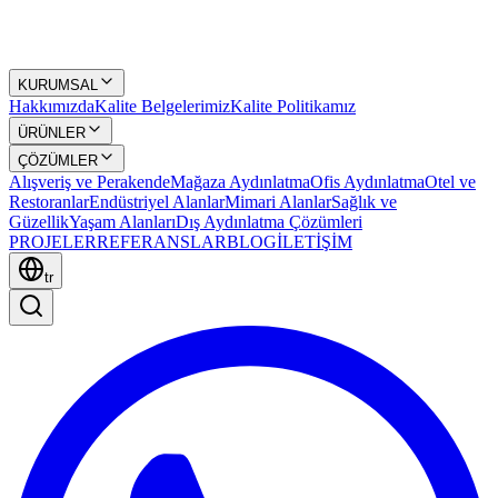
KURUMSAL
Hakkımızda
Kalite Belgelerimiz
Kalite Politikamız
ÜRÜNLER
ÇÖZÜMLER
Alışveriş ve Perakende
Mağaza Aydınlatma
Ofis Aydınlatma
Otel ve
Restoranlar
Endüstriyel Alanlar
Mimari Alanlar
Sağlık ve
Güzellik
Yaşam Alanları
Dış Aydınlatma Çözümleri
PROJELER
REFERANSLAR
BLOG
İLETİŞİM
tr