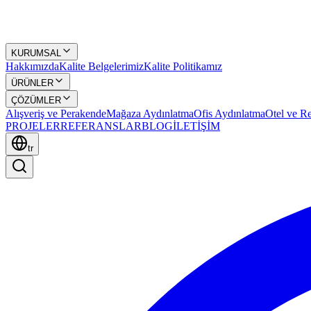
KURUMSAL
Hakkımızda
Kalite Belgelerimiz
Kalite Politikamız
ÜRÜNLER
ÇÖZÜMLER
Alışveriş ve Perakende
Mağaza Aydınlatma
Ofis Aydınlatma
Otel ve Re
PROJELER
REFERANSLAR
BLOG
İLETİŞİM
tr