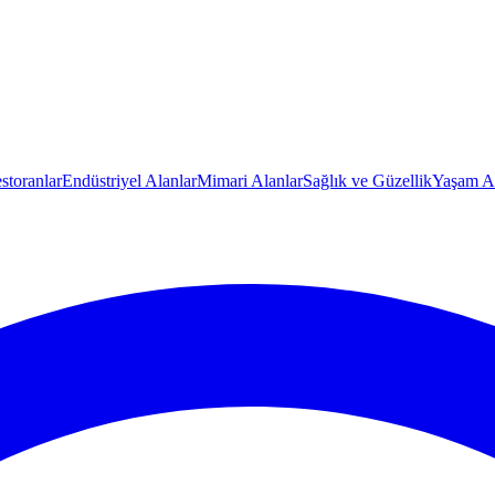
storanlar
Endüstriyel Alanlar
Mimari Alanlar
Sağlık ve Güzellik
Yaşam Al