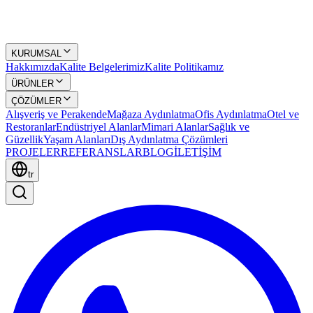
KURUMSAL
Hakkımızda
Kalite Belgelerimiz
Kalite Politikamız
ÜRÜNLER
ÇÖZÜMLER
Alışveriş ve Perakende
Mağaza Aydınlatma
Ofis Aydınlatma
Otel ve
Restoranlar
Endüstriyel Alanlar
Mimari Alanlar
Sağlık ve
Güzellik
Yaşam Alanları
Dış Aydınlatma Çözümleri
PROJELER
REFERANSLAR
BLOG
İLETİŞİM
tr