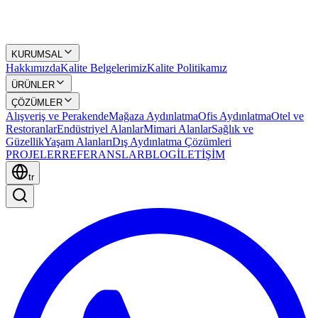
KURUMSAL
Hakkımızda
Kalite Belgelerimiz
Kalite Politikamız
ÜRÜNLER
ÇÖZÜMLER
Alışveriş ve Perakende
Mağaza Aydınlatma
Ofis Aydınlatma
Otel ve
Restoranlar
Endüstriyel Alanlar
Mimari Alanlar
Sağlık ve
Güzellik
Yaşam Alanları
Dış Aydınlatma Çözümleri
PROJELER
REFERANSLAR
BLOG
İLETİŞİM
tr