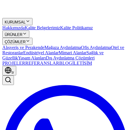
KURUMSAL
Hakkımızda
Kalite Belgelerimiz
Kalite Politikamız
ÜRÜNLER
ÇÖZÜMLER
Alışveriş ve Perakende
Mağaza Aydınlatma
Ofis Aydınlatma
Otel ve
Restoranlar
Endüstriyel Alanlar
Mimari Alanlar
Sağlık ve
Güzellik
Yaşam Alanları
Dış Aydınlatma Çözümleri
PROJELER
REFERANSLAR
BLOG
İLETİŞİM
tr