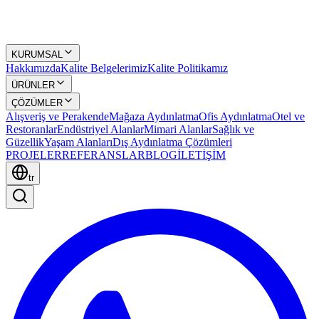
KURUMSAL
Hakkımızda
Kalite Belgelerimiz
Kalite Politikamız
ÜRÜNLER
ÇÖZÜMLER
Alışveriş ve Perakende
Mağaza Aydınlatma
Ofis Aydınlatma
Otel ve
Restoranlar
Endüstriyel Alanlar
Mimari Alanlar
Sağlık ve
Güzellik
Yaşam Alanları
Dış Aydınlatma Çözümleri
PROJELER
REFERANSLAR
BLOG
İLETİŞİM
tr